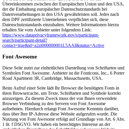
Übereinkommen zwischen der Europäischen Union und den USA,
der die Einhaltung europäischer Datenschutzstandards bei
Datenverarbeitungen in den USA gewährleisten soll. Jedes nach
dem DPF zertifizierte Unternehmen verpflichtet sich, diese
Datenschutzstandards einzuhalten. Weitere Informationen hierzu
erhalten Sie vom Anbieter unter folgendem Link:
https://www.dataprivacyframework.gov/s/participant-
search/participant-detail?
contact=true&id=a2zt000000001L5AAI&status=Active
Font Awesome
Diese Seite nutzt zur einheitlichen Darstellung von Schriftarten und
Symbolen Font Awesome. Anbieter ist die Fonticons, Inc., 6 Porter
Road Apartment 3R, Cambridge, Massachusetts, USA.
Beim Aufruf einer Seite lädt Ihr Browser die benötigten Fonts in
ihren Browsercache, um Texte, Schriftarten und Symbole korrekt
anzuzeigen. Zu diesem Zweck muss der von Ihnen verwendete
Browser Verbindung zu den Servern von Font Awesome
aufnehmen. Hierdurch erlangt Font Awesome Kenntnis darüber,
dass über Ihre IP-Adresse diese Website aufgerufen wurde. Die
Nutzung von Font Awesome erfolgt auf Grundlage von Art. 6 Abs.
1 lit. f DSGVO. Wir haben ein berechtigtes Interesse an der