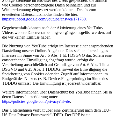
Storage Elemente im Browser des Users gespeichert, die ähnlich
wie Cookies personenbezogene Daten beinhalten und zur
Wiedererkennung eingesetzt werden können. Details zum
erweiterten Datenschutzmodus finden Sie hier:
https://support.google.com/youtube/answer/171780
.
Gegebenenfalls können nach der Aktivierung eines YouTube-
Videos weitere Datenverarbeitungsvorgänge ausgelöst werden, auf
die wir keinen Einfluss haben.
Die Nutzung von YouTube erfolgt im Interesse einer ansprechenden
Darstellung unserer Online-Angebote. Dies stellt ein berechtigtes
Interesse im Sinne von Art. 6 Abs. 1 lit. f DSGVO dar. Sofern eine
entsprechende Einwilligung abgefragt wurde, erfolgt die
Verarbeitung ausschließlich auf Grundlage von Art. 6 Abs. 1 lit. a
DSGVO und § 25 Abs. 1 TDDDG, soweit die Einwilligung die
Speicherung von Cookies oder den Zugriff auf Informationen im
Endgerät des Nutzers (z. B. Device-Fingerprinting) im Sinne des
TDDDG umfasst. Die Einwilligung ist jederzeit widerrufbar.
Weitere Informationen über Datenschutz bei YouTube finden Sie in
deren Datenschutzerklärung unter:
https://policies.google.com/privacy?hl=de
.
Das Unternehmen verfügt über eine Zertifizierung nach dem „EU-
US Data Privacy Framework“ (DPF). Der DPF ist ein